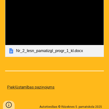
Nr_2_Iesn_pamatizgl_progr_1_kl.docx
Piekļūstamības paziņojums
Autortiesības © Rēzeknes 5. pamatskola 2025