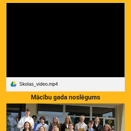
Skolas_video.mp4
Mācību gada noslēgums