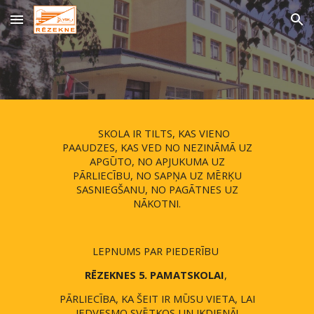
Skip to main content
Skip to navigation
SKOLA IR TILTS, KAS VIENO
PAAUDZES, KAS VED NO NEZINĀMĀ UZ
APGŪTO, NO APJUKUMA UZ
PĀRLIECĪBU, NO SAPŅA UZ MĒRĶU
SASNIEGŠANU, NO PAGĀTNES UZ
NĀKOTNI.
LEPNUMS PAR PIEDERĪBU
RĒZEKNES 5. PAMATSKOLAI
,
PĀRLIECĪBA, KA ŠEIT IR MŪSU VIETA, LAI
IEDVESMO SVĒTKOS UN IKDIENĀ!