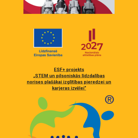
ESF+ projekts
„STEM un pilsoniskās līdzdalības
norises plašākai izglītības pieredzei un
karjeras izvēlei”