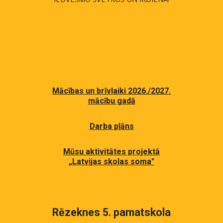
Mācības un brīvlaiki 202
6
./202
7
.
mācību gadā
Darba plāns
Mūsu aktivitātes projektā
„
Latvijas skolas soma"
Rēzeknes 5. pamatskola