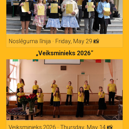
Noslēguma līnija · Friday, May 29 📸
„Veiksminieks 2026”
Veiksminieks 2026 · Thursday, May 14 📸