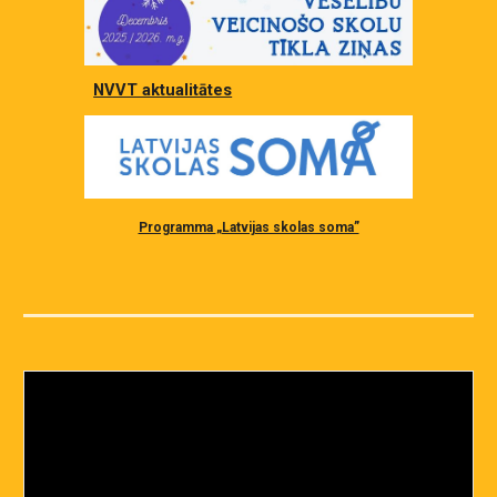
NVVT aktualitātes
Programma
„
Latvijas skolas soma”