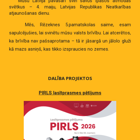
Mūsu Latvija pavasarī svin savus īpašos atmodas
svētkus – 4. maiju, Latvijas Republikas Neatkarības
atjaunošanas dienu.
Mēs, Rēzeknes 5.pamatskolas saime, esam
sapulcējušies, lai svinētu mūsu valsts brīvību. Lai atcerētos,
ka brīvība nav pašsaprotama – tā ir jāsargā un jālolo gluži
kā mazs asniņš, kas tikko izspraucies no zemes.
DALĪBA PROJEKTOS
PIRLS lasītprasmes pētījums