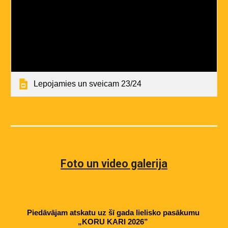
Lepojamies un sveicam 23/24
Foto un video galerija
Piedāvājam atskatu uz šī gada lielisko pasākumu
„KORU KARI 2026”