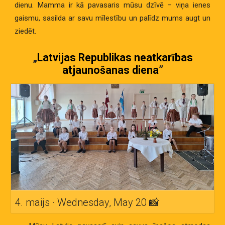
dienu. Mamma ir kā pavasaris mūsu dzīvē – viņa ienes
gaismu, sasilda ar savu mīlestību un palīdz mums augt un
ziedēt.
„
Latvijas Republikas neatkarības
atjaunošanas diena
”
4. maijs · Wednesday, May 20 📸