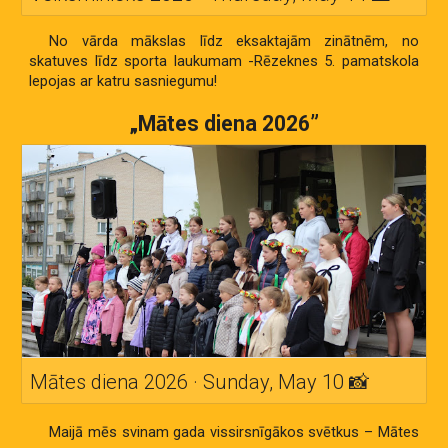
N
o vārda mākslas līdz eksaktajām zinātnēm, no
skatuves līdz sporta laukumam
-
Rēzeknes 5. pamatskola
lepojas ar katru sasniegumu!
„Mātes diena
2026”
Mātes diena 2026 · Sunday, May 10 📸
Maijā mēs svinam gada vissirsnīgākos svētkus – Mātes