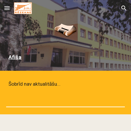
Skip to main content
Skip to navigation
A
fiša
Šobrīd nav aktualitāšu...