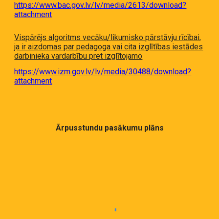
https://www.bac.gov.lv/lv/media/2613/download?
attachment
Vispārējs algoritms vecāku/likumisko pārstāvju rīcībai,
ja ir aizdomas par pedagoga vai cita izglītības iestādes
darbinieka vardarbību pret izglītojamo
https://www.izm.gov.lv/lv/media/30488/download?
attachment
Ārpusstundu pasākumu plāns