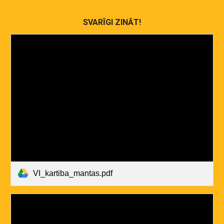
SVARĪGI ZINĀT!
VI_kartiba_mantas.pdf