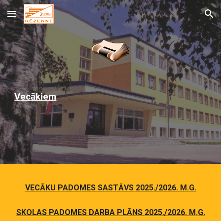
Skip to main content
Skip to navigation
V
ecākiem
VECĀKU PADOMES SASTĀVS
2025./2026. M.G.
SKOLAS PADOMES
DARBA PLĀNS
202
5
./202
6
.
M
.
G
.