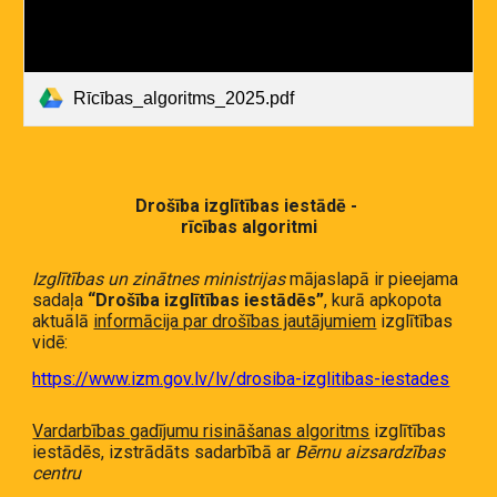
Rīcības_algoritms_2025.pdf
Drošība izglītības iestādē -
rīcības algoritmi
Izglītības un zinātnes ministrijas
mājaslapā ir pieejama
sadaļa
“Drošība izglītības iestādēs”
, kurā apkopota
aktuālā
informācija par drošības jautājumiem
izglītības
vidē:
https://www.izm.gov.lv/lv/drosiba-izglitibas-iestades
Vardarbības gadījumu risināšanas algoritms
izglītības
iestādēs, izstrādāts sadarbībā ar
Bērnu aizsardzības
centru