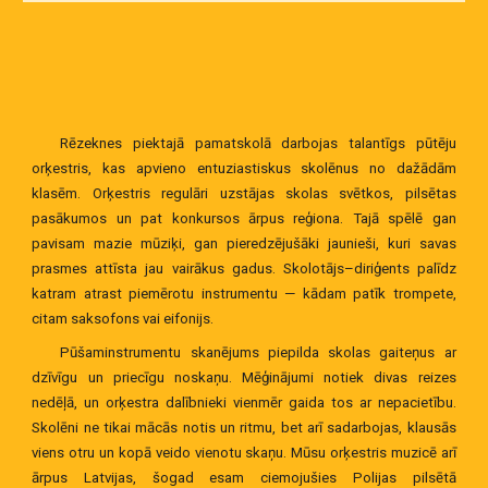
Rēzeknes piektajā pamatskolā darbojas talantīgs pūtēju
orķestris, kas apvieno entuziastiskus skolēnus no dažādām
klasēm. Orķestris regulāri uzstājas skolas svētkos, pilsētas
pasākumos un pat konkursos ārpus reģiona. Tajā spēlē gan
pavisam mazie mūziķi, gan pieredzējušāki jaunieši, kuri savas
prasmes attīsta jau vairākus gadus. Skolotājs–diriģents palīdz
katram atrast piemērotu instrumentu — kādam patīk trompete,
citam saksofons vai eifonijs.
Pūšaminstrumentu skanējums piepilda skolas gaiteņus ar
dzīvīgu un priecīgu noskaņu. Mēģinājumi notiek divas reizes
nedēļā, un orķestra dalībnieki vienmēr gaida tos ar nepacietību.
Skolēni ne tikai mācās notis un ritmu, bet arī sadarbojas, klausās
viens otru un kopā veido vienotu skaņu. Mūsu orķestris muzicē arī
ārpus Latvijas, šogad esam ciemojušies Polijas pilsētā