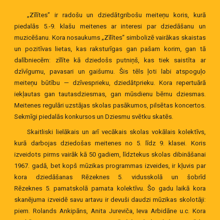
„Zīlītes” ir radošu un dziedātgribošu meiteņu koris, kurā
piedalās
5.-9. klašu meitenes ar interesi par dziedāšanu un
muzicēšanu. Kora nosaukums
„
Zīlītes
” simbolizē vairākas skaistas
un pozitīvas lietas, kas raksturīg
as gan pašam korim, gan tā
dalībniecēm: zīlīte kā dziedošs putniņš, kas tiek saistīta ar
dzīvīgumu, pavasari un gaišumu. Šis tēls ļoti labi atspoguļo
meiteņu būtību — dzīvesprieku, dziedātprieku. Kora repertuārā
iekļautas gan tautasdziesmas, gan mūsdienu bērnu dziesmas.
Meitenes regulāri uzstājas skolas pasākumos, pilsētas koncertos.
Sekmīgi piedalās konkursos un Dziesmu svētku skatēs.
Skaitliski lielākais un arī vecākais skolas vokālais kolektīvs,
kurā darbojas dziedošas meitenes no 5. līdz 9. klasei. Koris
izveidots pirms vairāk kā 50 gadiem, līdztekus skolas dibināšanai
1967. gadā, bet kopš mūzikas programmas izveides, ir kļuvis par
kora dziedāšanas Rēzeknes 5. vidusskolā un šobrīd
Rēzeknes
5.
pamat
skolā
pamata kolektīvu. Šo gadu laikā kora
skanējuma izveidē savu artavu ir devuši daudzi mūzikas skolotāji:
piem. Rolands Ankipāns, Anita Jureviča, Ieva Arbidāne u.c. Kora