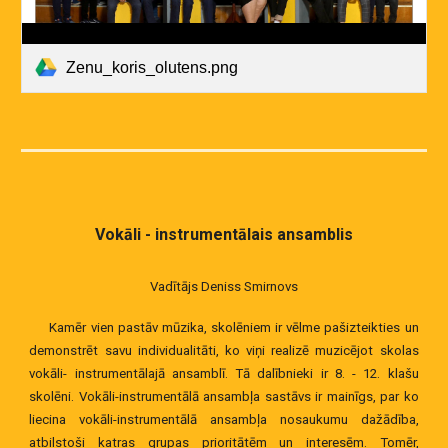
Zenu_koris_olutens.png
Vokāli - instrumentālais ansamblis
Vadītājs Deniss Smirnovs
Kamēr vien pastāv mūzika, skolēniem ir vēlme pašizteikties un
demonstrēt savu individualitāti, ko viņi realizē muzicējot skolas
vokāli- instrumentālajā ansamblī. Tā dalībnieki ir 8. - 12. klašu
skolēni. Vokāli-instrumentālā ansambļa sastāvs ir mainīgs, par ko
liecina vokāli-instrumentālā ansambļa nosaukumu dažādība,
atbilstoši katras grupas prioritātēm un interesēm. Tomēr,