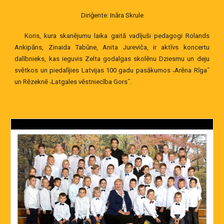
Diriģente: Ināra Skrule
Koris, kura skanējumu laika gaitā vadījuši pedagogi Rolands
Ankipāns, Zinaida Tabūne, Anita Jureviča, ir aktīvs koncertu
dalībnieks, kas ieguvis Zelta godalgas skolēnu Dziesmu un deju
svētkos un piedalījies Latvijas 100 gadu pasākumos ˶Arēna Rīga˝
un Rēzeknē ˶Latgales vēstniecība Gors˝.