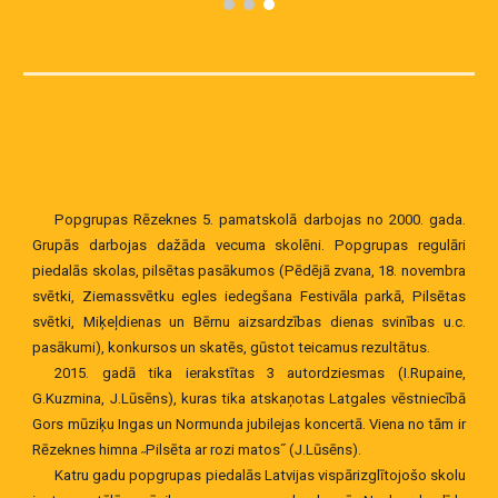
Popgrupas Rēzeknes 5. pamatskolā darbojas no 2000. gada.
Grupās darbojas dažāda vecuma skolēni. Popgrupas regulāri
piedalās skolas, pilsētas pasākumos (Pēdējā zvana, 18. novembra
svētki, Ziemassvētku egles iedegšana Festivāla parkā, Pilsētas
svētki, Miķeļdienas un Bērnu aizsardzības dienas svinības u.c.
pasākumi), konkursos un skatēs, gūstot teicamus rezultātus.
2015. gadā tika ierakstītas 3 autordziesmas (I.Rupaine,
G.Kuzmina, J.Lūsēns), kuras tika atskaņotas Latgales vēstniecībā
Gors mūziķu Ingas un Normunda jubilejas koncertā. Viena no tām ir
Rēzeknes himna ˶Pilsēta ar rozi matos˝ (J.Lūsēns).
Katru gadu popgrupas piedalās Latvijas vispārizglītojošo skolu