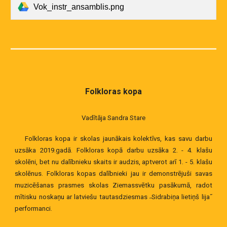
Vok_instr_ansamblis.png
Folkloras kopa
Vadītāja Sandra Stare
Folkloras kopa ir skolas jaunākais kolektīvs, kas savu darbu
uzsāka 2019.gadā. Folkloras kopā darbu uzsāka 2. - 4. klašu
skolēni, bet nu dalībnieku skaits ir audzis, aptverot arī 1. - 5. klašu
skolēnus. Folkloras kopas dalībnieki jau ir demonstrējuši savas
muzicēšanas prasmes skolas Ziemassvētku pasākumā, radot
mītisku noskaņu ar latviešu tautasdziesmas ˶Sidrabiņa lietiņš lija˝
performanci.