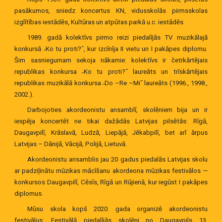
pasākumos, sniedz koncertus KN, vidusskolās pirmsskolas
izglītības iestādēs, Kultūras un atpūtas parkā u.c. iestādēs.
1989. gadā kolektīvs pirmo reizi piedalījās TV muzikālajā
konkursā ˶Ko tu proti?˝, kur izcīnīja II vietu un I pakāpes diplomu.
Šim sasniegumam sekoja nākamie: kolektīvs ir četrkārtējais
republikas konkursa ˶Ko tu proti?˝ laureāts un trīskārtējais
republikas muzikālā konkursa ˶Do –Re –Mi˝ laureāts (1996., 1998.,
2002.).
Darbojoties akordeonistu ansamblī, skolēniem bija un ir
iespēja koncertēt ne tikai dažādās Latvijas pilsētās: Rīgā,
Daugavpilī, Krāslavā, Ludzā, Liepājā, Jēkabpilī, bet arī ārpus
Latvijas – Dānijā, Vācijā, Polijā, Lietuvā.
Akordeonistu ansamblis jau 20 gadus piedalās Latvijas skolu
ar padziļinātu mūzikas mācīšanu akordeona mūzikas festivālos
—
konkursos Daugavpilī, Cēsīs, Rīgā un Rūjienā, kur iegūst I
pakāpes
diplomus.
Mūsu skola kopš 2020. gada organizē akordeonistu
festivālus: Festivālā piedalījās skolēni no Daugavpils 13.