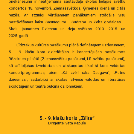
priekšnesumi ir neatņemama sastāvdaļa skolas lielajos svētku
koncertos 18. novembrī, Ziemassvētkos, Ģimenes dienā un citās
reizēs. Ar atzinīgi vērtējamiem panākumiem strādājis visu
pastāvēšanas laiku. Sasniegumi – Sudraba un Zelta godalgas –
Skolu jaunatnes Dziesmu un deju svētkos 2010., 2015. un
2025. gadā.
Līdztekus kultūras pasākumu plānā definētajiem uzdevumiem,
5. - 9. klašu kora dziedātājas ir koncertējušas pasākumos
Rēzeknes pilsētā (Ziemassvētku pasākumi, LR svētku pasākumi),
kā arī bijušas izveidotas un atskaņotas tikai šī kora veidotas
koncertprogrammas, piem. ˶Kā zvēri raka Daugavu˝, ˶Putnu
dziesmas˝, sadarbībā ar skolas latviešu valodas un literatūras
skolotājiem un teātra pulciņa dalībniekiem.
5. - 9. klašu koris „Zīlīte”
Diriģente Iveta Kepule