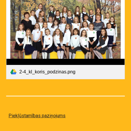
2-4_kl_koris_podzinas.png
Piekļūstamības paziņojums