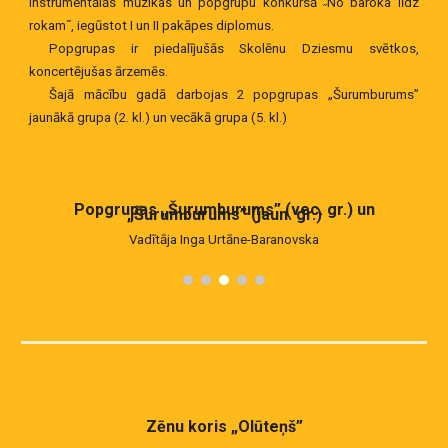
instrumentālās mūzikas un popgrupu konkursā ˶No baroka līdz
rokam˝, iegūstot I un II pakāpes diplomus.
Popgrupas ir piedalījušās Skolēnu Dziesmu svētkos,
koncertējušas ārzemēs.
Šajā mācību gadā darbojas 2 popgrupas „Šurumburums”
jaunākā grupa (2. kl.) un vecākā grupa (5. kl.)
Popgrupas „Šurumburums” (vec. gr.) un
„Šurumburums” (jaun. gr.)
Vadītāja Inga Urtāne-Baranovska
Zēnu koris „Olūteņš”