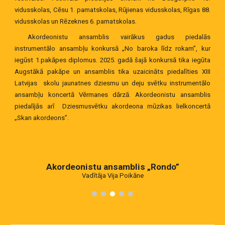
vidusskolas, Cēsu
1.
pamatskolas, Rūjienas vidusskolas, Rīgas 88.
vidusskolas un Rēzeknes 6. pamatskolas.
Akordeonistu ansamblis vairākus gadus piedalās
instrumentālo ansambļu konkursā
„
No baroka līdz rokam”, kur
iegūst 1.pakāpes diplomus. 2025. gadā šajā konkursā tika iegūta
Augstākā pakāpe un ansamblis tika uzaicināts piedalīties XIII
Latvijas skolu jaunatnes dziesmu un deju svētku instrumentālo
ansambļu koncertā Vērmanes dārzā. Akordeonistu ansamblis
piedalījās arī Dziesmusvētku akordeona mūzikas lielkoncertā
„
Skan akordeons”.
Akordeonistu ansamblis „Rondo”
Vadītāja Vija Poikāne