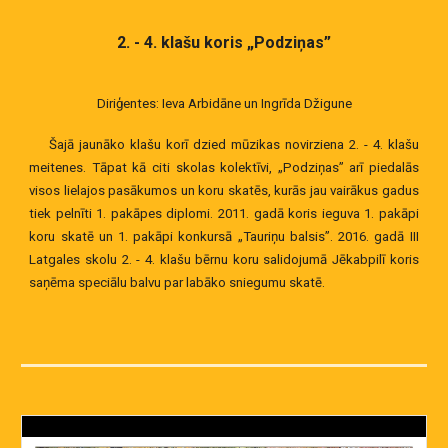
2. - 4. klašu koris „Podziņas”
Diriģentes: Ieva Arbidāne un Ingrīda Džigune
Šajā jaunāko klašu korī dzied mūzikas novirziena 2. - 4. klašu
meitenes. Tāpat kā citi skolas kolektīvi, „Podziņas” arī piedalās
visos lielajos pasākumos un koru skatēs, kurās jau vairākus gadus
tiek pelnīti 1. pakāpes diplomi. 2011. gadā koris ieguva 1. pakāpi
koru skatē un 1. pakāpi konkursā „Tauriņu balsis”. 2016. gadā III
Latgales skolu 2. - 4. klašu bērnu koru salidojumā Jēkabpilī koris
saņēma speciālu balvu par labāko sniegumu skatē.