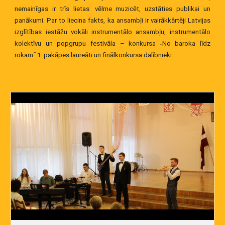
nemainīgas ir trīs lietas: vēlme muzicēt, uzstāties publikai un
panākumi. Par to liecina fakts, ka ansambļi ir vairākkārtēji Latvijas
izglītības iestāžu vokāli instrumentālo ansambļu, instrumentālo
kolektīvu un popgrupu festivāla – konkursa ˶No baroka līdz
rokam˝ 1. pakāpes laureāti un finālkonkursa dalībnieki.