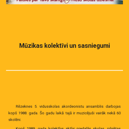
Mūzikas kolektīvi un sasniegumi
Rēzeknes 5. vidusskolas akordeonistu ansamblis darbojas
kopš 1988. gada. Šo gadu laikā tajā ir muzicējuši vairāk nekā 60
skolēni.
Kopš 1989. gada kolektīvs aktīvi piedalās skolas, pilsētas