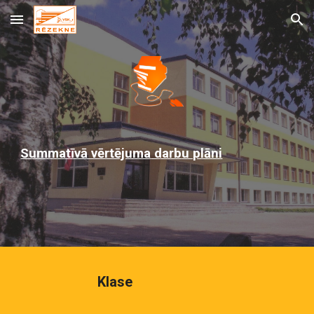
Skip to main content
Skip to navigation
Summatīvā vērtējuma
darb
u plāni
Klase