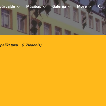
pārvalde
Mācības
Galerija
More
ion
 palikt tuvu… (I.Ziedonis)