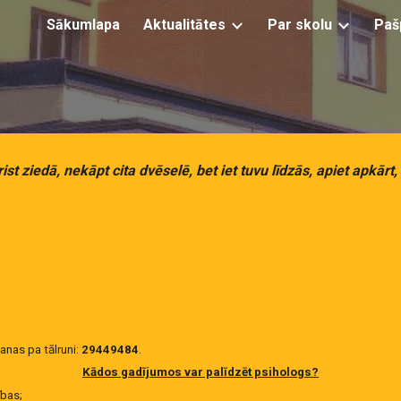
Sākumlapa
Aktualitātes
Par skolu
Paš
ip to main content
Skip to navigat
rist ziedā, nekāpt cita dvēselē, bet iet tuvu līdzās, apiet apkārt,
anas pa tālruni:
29449484
.
Kādos gadījumos var palīdzēt psihologs?
ības;