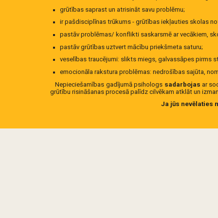
grūtības saprast un atrisināt savu problēmu;
ir pašdisciplīnas trūkums - grūtības iekļauties skolas n
pastāv problēmas/ konflikti saskarsmē ar vecākiem, sko
pastāv grūtības uztvert mācību priekšmeta saturu;
veselības traucējumi: slikts miegs, galvassāpes pirms s
emocionāla rakstura problēmas: nedrošības sajūta, nomā
Nepieciešamības gadījumā psihologs
sadarbojas
ar soc
grūtību risināšanas procesā palīdz cilvēkam atklāt un izma
Ja jūs nevēlaties 