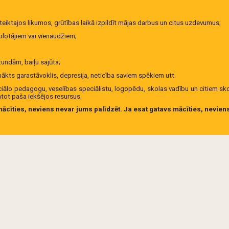
oteiktajos likumos, grūtības laikā izpildīt mājas darbus un citus uzdevumus;
lotājiem vai vienaudžiem;
tundām, baiļu sajūta;
kts garastāvoklis, depresija, neticība saviem spēkiem utt.
iālo pedagogu, veselības speciālistu, logopēdu, skolas vadību un citiem sko
ntot paša iekšējos resursus.
mācīties, neviens nevar jums palīdzēt. Ja esat gatavs mācīties, neviens