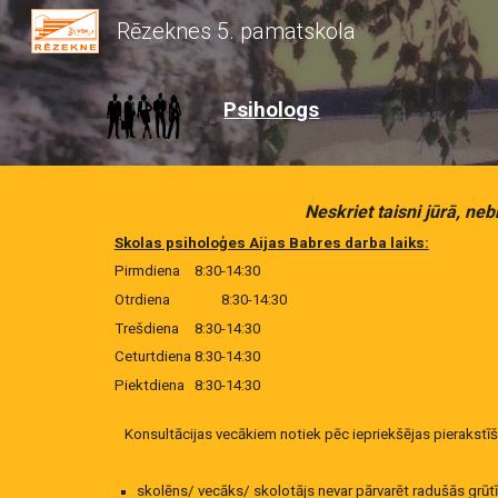
Rēzeknes 5. pamatskola
Sk
Psihologs
Neskriet taisni jūrā, neb
Skolas psiholoģes Aijas Babres darba laiks:
Pirmdiena
8:30-14:30
Otrdiena
8:30-14:30
Trešdiena
8:30-14:30
Ceturtdiena
8:30-14:30
Piektdiena
8:30-14:30
Konsultācijas vecākiem notiek pēc iepriekšējas pierakstīš
skolēns/ vecāks/ skolotājs nevar pārvarēt radušās grūt