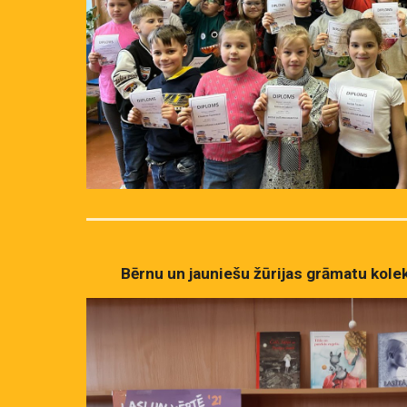
Bērnu un jauniešu žūrijas grāmatu kolek