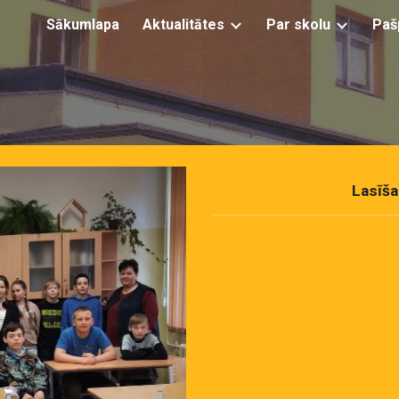
Sākumlapa
Aktualitātes
Par skolu
Paš
ip to main content
Skip to navigat
Lasīš