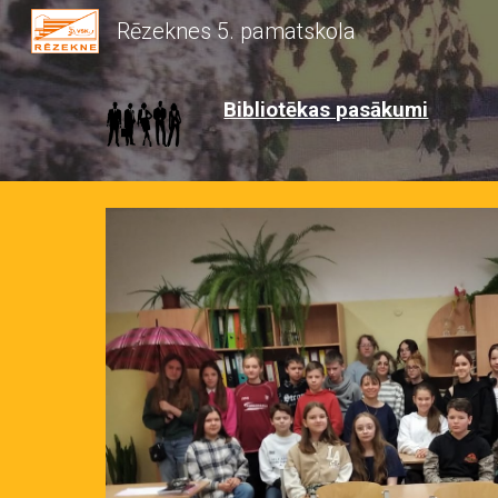
Rēzeknes 5. pamatskola
Sk
Bibliotēkas p
asākumi