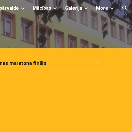
pārvalde
Mācības
Galerija
More
ion
anas maraton
a fināls